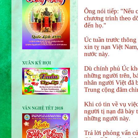
Ông nói tiếp: "Nếu c
chương trình theo dõ
đến họ."
Úc tuần trước thông
xin tỵ nạn Việt Nam,
nước này.
XUÂN KỶ HỢI
Dù chính phủ Úc khô
những người trên, bá
nhân người Việt đã b
Trung cộng đâm chì
Khi có tin về vụ việ
VĂN NGHỆ TẾT 2018
người tị nạn đã bày 
những người này.
Trả lời phỏng vấn c