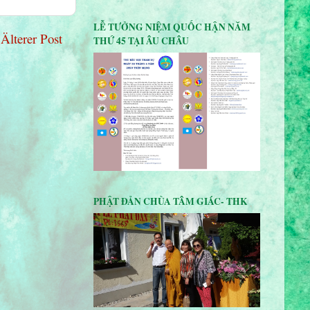
LỄ TƯỞNG NIỆM QUỐC HẬN NĂM
Älterer Post
THỨ 45 TẠI ÂU CHÂU
PHẬT ĐẢN CHÙA TÂM GIÁC- THK