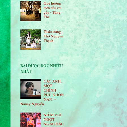
Quê hương
trên đôi vai
gầy - Tùng
Thi
Tà áo trắng -
Thơ Nguyên
Thạch
BÀI ÐƯỢC ĐỌC NHIỀU
NHẤT
CÁC ANH,
MỘT
CHÍNH
PHỦ KHỐN
NẠN! -
Nancy Nguyễn
NIỀM VUI
NGỌT
NGÀO ÐẦU