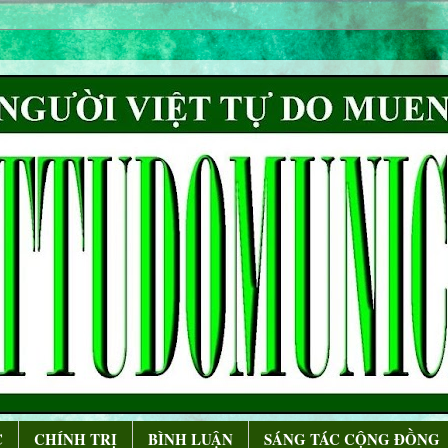
C
CHÍNH TRỊ
BÌNH LUẬN
SÁNG TÁC CỘNG ÐỒNG