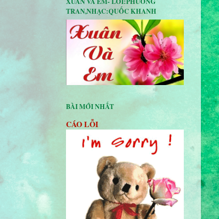
XUÂN VÀ EM- LỜI:PHUONG
TRAN,NHẠC:QUỐC KHANH
BÀI MỚI NHẤT
CÁO LỖI