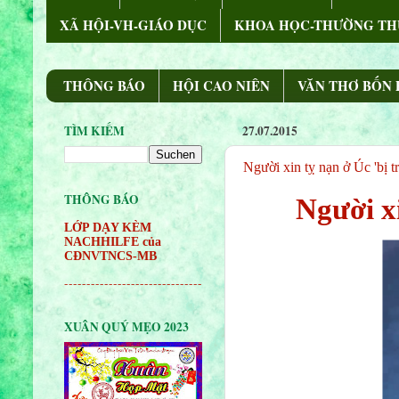
XÃ HỘI-VH-GIÁO DỤC
KHOA HỌC-THƯỜNG TH
THÔNG BÁO
HỘI CAO NIÊN
VĂN THƠ BỐN
TÌM KIẾM
27.07.2015
Người xin tỵ nạn ở Úc 'bị t
THÔNG BÁO
Người xi
LỚP DẠY KÈM
NACHHILFE của
CĐNVTNCS-MB
-------------------------------
XUÂN QUÝ MẸO 2023