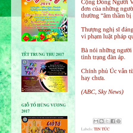
Cộng Đồng Người Vi
đơn của những người
thường “âm thầm bị 
Thượng nghị sĩ đảng
vi phạm luật pháp qu
Bà nói những người t
TẾT TRUNG THU 2017
tình trạng đàn áp.
Chính phủ Úc vẫn từ
hay chưa.
(ABC, Sky News)
GIỖ TỔ HÙNG VƯƠNG
2017
Labels:
TIN TỨC