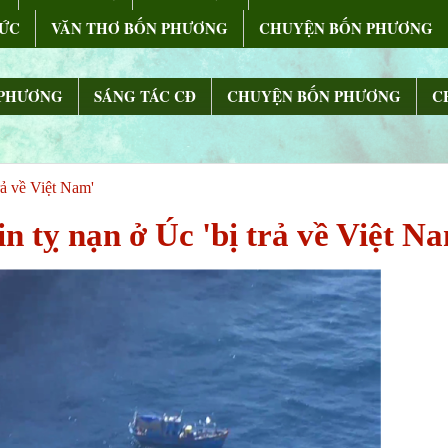
ỨC
VĂN THƠ BỐN PHƯƠNG
CHUYỆN BỐN PHƯƠNG
 PHƯƠNG
SÁNG TÁC CÐ
CHUYỆN BỐN PHƯƠNG
C
rả về Việt Nam'
n tỵ nạn ở Úc 'bị trả về Việt N