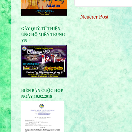
Neuerer Post
GÂY QUỸ TỪ THIỆN
ỦNG HỘ MIỀN TRUNG
VN
BIÊN BẢN CUỘC HỌP
NGÀY 10.02.2018