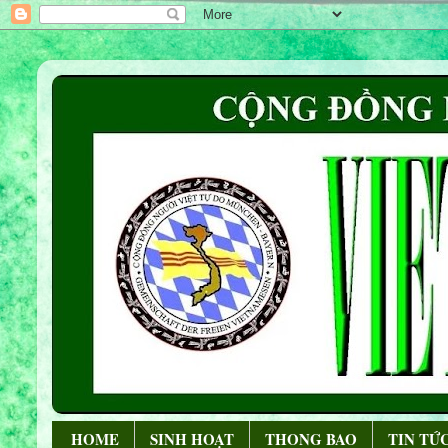
HOME
SINH HOẠT
THONG BAO
TIN TỨ