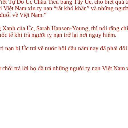
ệt Tự Do Úc Châu Tiểu bang Tây Úc, cho biết quá t
 Việt Nam xin tỵ nạn “rất khó khăn” và những người
đuổi về Việt Nam.”
 Xanh của Úc, Sarah Hanson-Young, thì nói rằng ch
ốc tế khi trả người tỵ nạn trở lại nơi nguy hiểm.
ị nạn bị Úc trả về nước hồi đầu năm nay đã phải đối
 chối trả lời họ đã trả những người tỵ nạn Việt Nam 