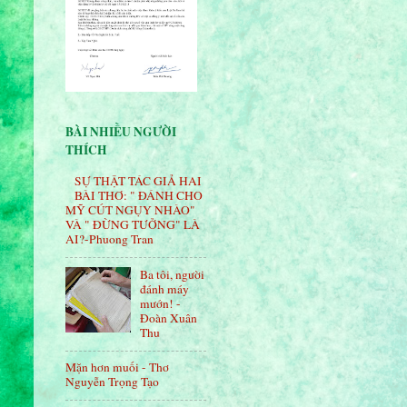
BÀI NHIỀU NGƯỜI
THÍCH
SỰ THẬT TÁC GIẢ HAI
BÀI THƠ: " ĐÁNH CHO
MỸ CÚT NGỤY NHÀO"
VÀ " ÐỪNG TƯỞNG" LÀ
AI?-Phuong Tran
Ba tôi, người
đánh máy
mướn! -
Đoàn Xuân
Thu
Mặn hơn muối - Thơ
Nguyễn Trọng Tạo