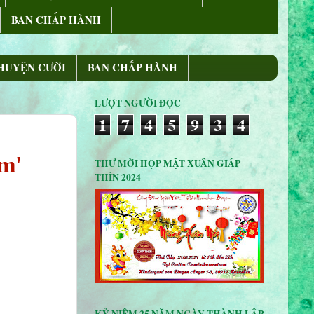
BAN CHẤP HÀNH
HUYỆN CƯỜI
BAN CHẤP HÀNH
LƯỢT NGƯỜI ĐỌC
1
7
4
5
9
3
4
am'
THƯ MỜI HỌP MẶT XUÂN GIÁP
THÌN 2024