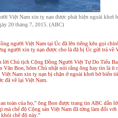
ười Việt Nam xin tỵ nạn được phát hiện ngoài khơi 
gày 20 tháng 7, 2015. (ABC)
ồng người Việt Nam tại Úc đã lên tiếng kêu gọi chí
g người xin tỵ nạn được cho là đã bị Úc gửi trả về 
n lời Chủ tịch Cộng Đồng Người Việt Tự Do Tiểu B
n Văn Bon, hôm Chủ nhật nói rằng ông hay tin là ít 
 Việt Nam xin tỵ nạn bị chặn ở ngoài khơi bờ biển t
c đã về lại Việt Nam.
ự an toàn của họ,” ông Bon được trang tin ABC dẫn lờ
ì mà chế độ Cộng sản Việt Nam đã từng làm đối vớ
 khỏi chế độ này.”