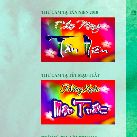
THƯ CẢM TẠ TÂN NIÊN 2018
THƯ CẢM TẠ TẾT MẬU TUẤT