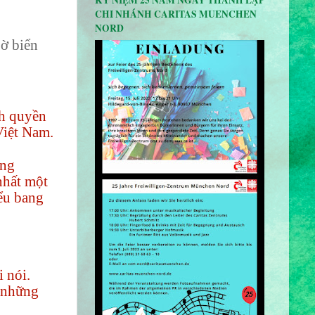
KỶ NIỆM 25 NĂM NGÀY THÀNH LẬP
CHI NHÁNH CARITAS MUENCHEN
NORD
bờ biển
nh quyền
Việt Nam.
ang
nhất một
iểu bang
i nói.
i những