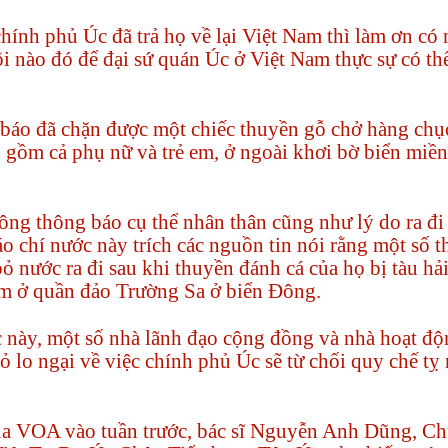
hính phủ Úc đã trả họ về lại Việt Nam thì làm ơn có
i nào đó để đại sứ quán Úc ở Việt Nam thực sự có th
 báo đã chặn được một chiếc thuyền gỗ chở hàng chụ
 gồm cả phụ nữ và trẻ em, ở ngoài khơi bờ biển miền
ng thông báo cụ thể nhân thân cũng như lý do ra đi
o chí nước này trích các nguồn tin nói rằng một số 
ỏ nước ra đi sau khi thuyền đánh cá của họ bị tàu hả
m ở quần đảo Trường Sa ở biển Đông.
c này, một số nhà lãnh đạo cộng đồng và nhà hoạt độ
tỏ lo ngại về việc chính phủ Úc sẽ từ chối quy chế tỵ
ủa VOA vào tuần trước, bác sĩ Nguyễn Anh Dũng, Ch