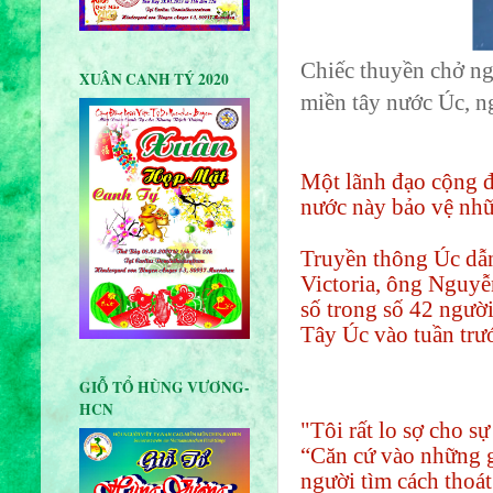
Chiếc thuyền chở ng
XUÂN CANH TÝ 2020
miền tây nước Úc, n
Một lãnh đạo cộng đ
nước này bảo vệ nhữn
Truyền thông Úc dẫ
Victoria, ông Nguyễ
số trong số 42 người
Tây Úc vào tuần trướ
GIỖ TỔ HÙNG VƯƠNG-
HCN
"Tôi rất lo sợ cho s
“Căn cứ vào những g
người tìm cách thoát