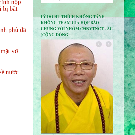
rình nộp
 bị bắt
LÝ DO HT THÍCH KHÔNG TÁNH
KHÔNG THAM GIA HỌP BÁO
CHUNG VỚI NHÓM CĐNVTNCT - AC
ính phủ đã
(CỘNG ĐỒNG
 mặt với
về nước