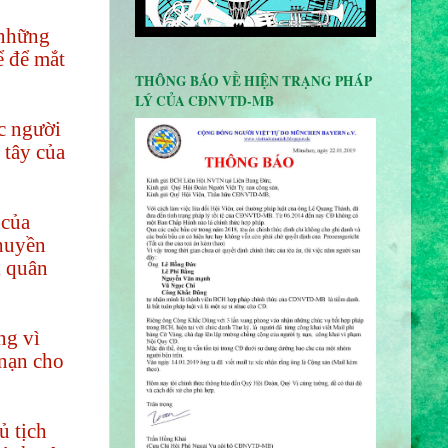
 những
ể để mắt
THÔNG BÁO VỀ HIỆN TRẠNG PHÁP
LÝ CỦA CÐNVTD-MB
c người
 tây của
 của
thuyền
i quân
ng vì
 nạn cho
ủ tịch